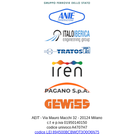
AEIT - Via Mauro Macchi 32 - 20124 Milano
c.f. e p.iva 01950140150
codice univoco A4707H7
codice LEI 894500BCBWOT3Q0Q6N75