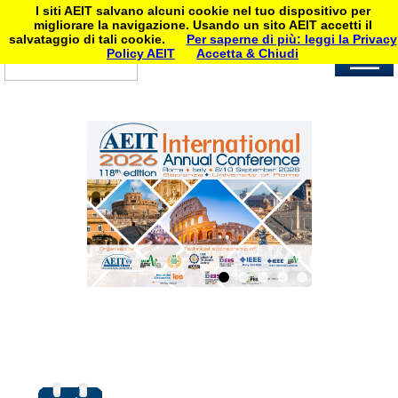
I siti AEIT salvano alcuni cookie nel tuo dispositivo per
migliorare la navigazione. Usando un sito AEIT accetti il
salvataggio di tali cookie.
Per saperne di più: leggi la Privacy
Policy AEIT
Accetta & Chiudi