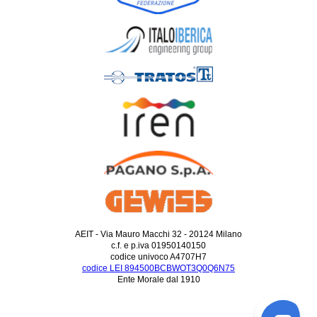
AEIT - Via Mauro Macchi 32 - 20124 Milano
c.f. e p.iva 01950140150
codice univoco A4707H7
codice LEI 894500BCBWOT3Q0Q6N75
Ente Morale dal 1910