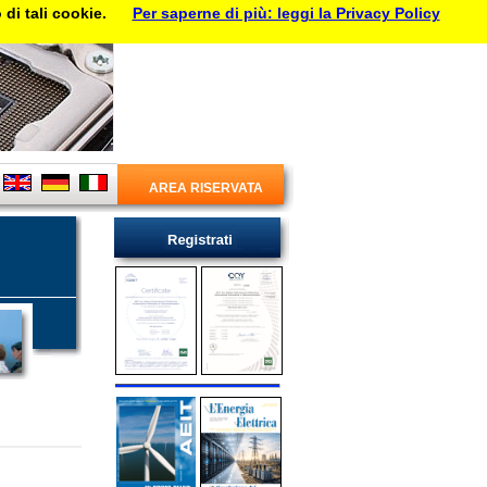
di tali cookie.
Per saperne di più: leggi la Privacy Policy
AREA RISERVATA