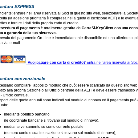
cedura EXPRESS
ficiente: entrare nell’area riservata ai Soci di questo sito web, selezionare la Society
elta (la adesione prioritaria è compresa nella quota di iscrizione AEIT) e le eventual
ties e fornire i dati della propria carta di credito.
rocedura di pagamento è totalmente gestita da CartaSì-KeyClient con una con
ata a garanzia della tua sicurezza.
icevuta del pagamento On-Line è immediatamente disponibile ed una ulteriore copi
ta via e-mail.
Vuoi pagare con carta di credito?
Entra nell'area riservata ai Soc
cedura convenzionale
cessario compilare l'apposito modulo che può; essere scaricato da questo sito we
esto alla propria Sezione o all'Ufficio centrale della AEIT e deve essere trasmesso vi
- Ufficio centrale.
importi delle quote annuali sono indicati sul modulo di rinnovo ed il pagamento può
tuato:
mediante bonifico bancario
(le coordinate bancarie si trovano sul modulo di rinnovo),
mediante versamento su conto corrente postale
(numero conto e sua intestazione si trovano sul modulo di rinnovo),