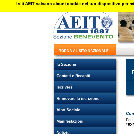
I siti AEIT salvano alcuni cookie nel tuo dispositivo per mi
TORNA AL SITO NAZIONALE
la Sezione
Contatti e Recapiti
Iscriversi
Rinnovare la iscrizione
Albo Sociale
Come
Per r
Manifestazioni
“EXP
Notizie