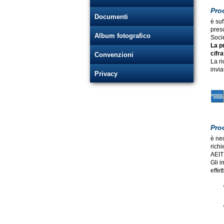
Pro
Documenti
è suf
presc
Album fotografico
Socie
La p
cifr
Convenzioni
La r
invia
Privacy
Pro
è ne
richi
AEIT 
Gli 
effet