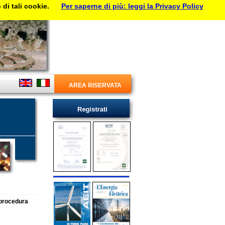
di tali cookie.
Per saperne di più: leggi la Privacy Policy
AREA RISERVATA
 procedura