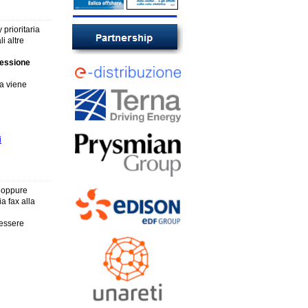
 prioritaria
i altre
nessione
a viene
i
b oppure
a fax alla
 essere