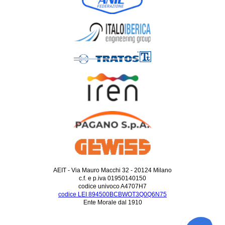
AEIT - Via Mauro Macchi 32 - 20124 Milano
c.f. e p.iva 01950140150
codice univoco A4707H7
codice LEI 894500BCBWOT3Q0Q6N75
Ente Morale dal 1910