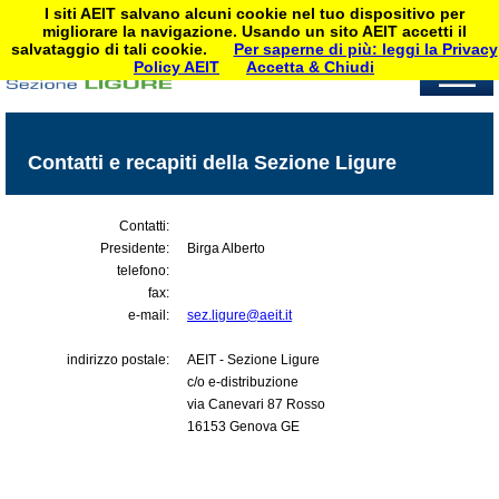
I siti AEIT salvano alcuni cookie nel tuo dispositivo per
migliorare la navigazione. Usando un sito AEIT accetti il
salvataggio di tali cookie.
Per saperne di più: leggi la Privacy
Policy AEIT
Accetta & Chiudi
Contatti e recapiti della Sezione Ligure
Contatti:
Presidente:
Birga Alberto
telefono:
fax:
e-mail:
sez.ligure@aeit.it
indirizzo postale:
AEIT - Sezione Ligure
c/o e-distribuzione
via Canevari 87 Rosso
16153 Genova GE