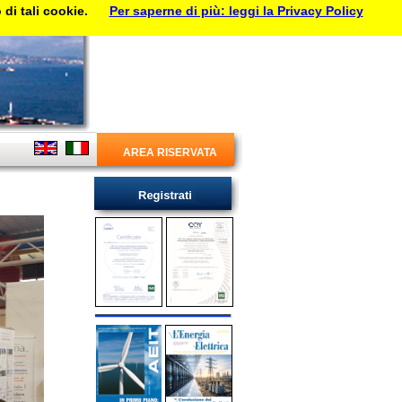
di tali cookie.
Per saperne di più: leggi la Privacy Policy
AREA RISERVATA