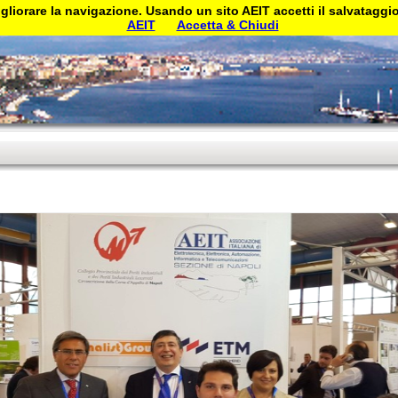
gliorare la navigazione. Usando un sito AEIT accetti il salvataggio 
AEIT
Accetta & Chiudi