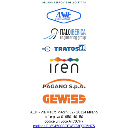
AEIT - Via Mauro Macchi 32 - 20124 Milano
c.f. e p.iva 01950140150
codice univoco A4707H7
codice LEI 894500BCBWOT3Q0Q6N75