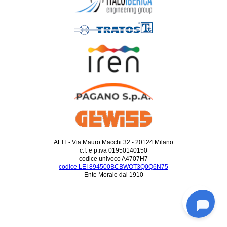
AEIT - Via Mauro Macchi 32 - 20124 Milano
c.f. e p.iva 01950140150
codice univoco A4707H7
codice LEI 894500BCBWOT3Q0Q6N75
Ente Morale dal 1910
.