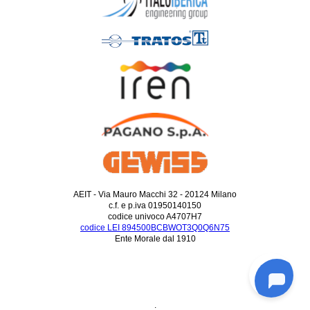
AEIT - Via Mauro Macchi 32 - 20124 Milano
c.f. e p.iva 01950140150
codice univoco A4707H7
codice LEI 894500BCBWOT3Q0Q6N75
Ente Morale dal 1910
.