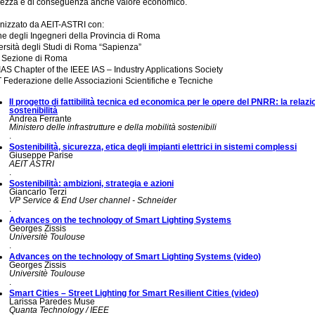
rezza e di conseguenza anche valore economico.
nizzato da AEIT-ASTRI con:
ne degli Ingegneri della Provincia di Roma
ersità degli Studi di Roma “Sapienza”
 Sezione di Roma
 IAS Chapter of the IEEE IAS – Industry Applications Society
 Federazione delle Associazioni Scientifiche e Tecniche
Il progetto di fattibilità tecnica ed economica per le opere del PNRR: la relazi
sostenibilità
Andrea Ferrante
Ministero delle infrastrutture e della mobilità sostenibili
.
Sostenibilità, sicurezza, etica degli impianti elettrici in sistemi complessi
Giuseppe Parise
AEIT ASTRI
.
Sostenibilità: ambizioni, strategia e azioni
Giancarlo Terzi
VP Service & End User channel - Schneider
.
Advances on the technology of Smart Lighting Systems
Georges Zissis
Universitè Toulouse
.
Advances on the technology of Smart Lighting Systems (video)
Georges Zissis
Universitè Toulouse
.
Smart Cities – Street Lighting for Smart Resilient Cities (video)
Larissa Paredes Muse
Quanta Technology / IEEE