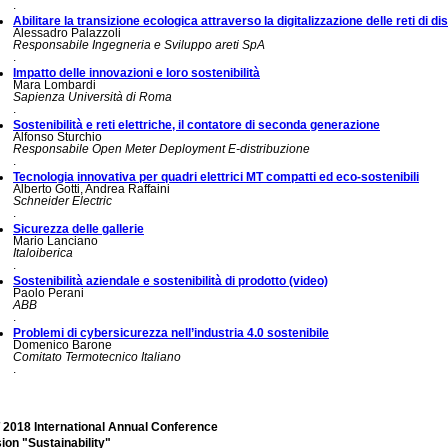
.
Abilitare la transizione ecologica attraverso la digitalizzazione delle reti di di
Alessadro Palazzoli
Responsabile Ingegneria e Sviluppo areti SpA
.
Impatto delle innovazioni e loro sostenibilità
Mara Lombardi
Sapienza Università di Roma
.
Sostenibilità e reti elettriche, il contatore di seconda generazione
Alfonso Sturchio
Responsabile Open Meter Deployment E-distribuzione
.
Tecnologia innovativa per quadri elettrici MT compatti ed eco-sostenibili
Alberto Gotti, Andrea Raffaini
Schneider Electric
.
Sicurezza delle gallerie
Mario Lanciano
Italoiberica
.
Sostenibilità aziendale e sostenibilità di prodotto (video)
Paolo Perani
ABB
.
Problemi di cybersicurezza nell’industria 4.0 sostenibile
Domenico Barone
Comitato Termotecnico Italiano
.
 2018 International Annual Conference
ion "Sustainability"