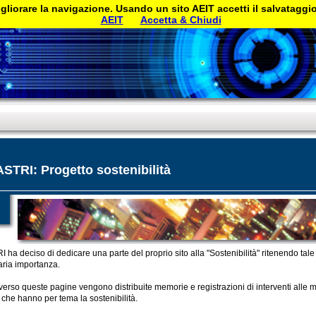
gliorare la navigazione. Usando un sito AEIT accetti il salvataggio 
AEIT
Accetta & Chiudi
ASTRI: Progetto sostenibilità
 ha deciso di dedicare una parte del proprio sito alla "Sostenibilità" ritenendo tale
aria importanza.
verso queste pagine vengono distribuite memorie e registrazioni di interventi alle 
 che hanno per tema la sostenibilità.