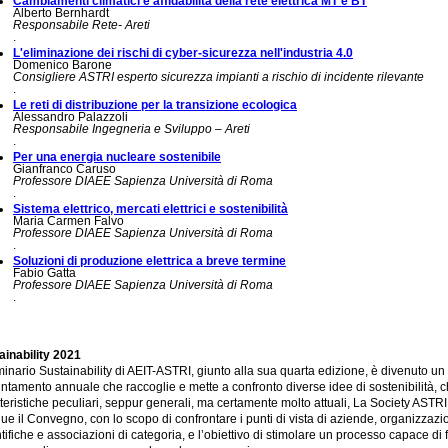
Cambiamenti climatici e affidabilità della rete elettrica MT e BT
Alberto Bernhardt
Responsabile Rete- Areti
.
L'eliminazione dei rischi di cyber-sicurezza nell'industria 4.0
Domenico Barone
Consigliere ASTRI esperto sicurezza impianti a rischio di incidente rilevante
.
Le reti di distribuzione per la transizione ecologica
Alessandro Palazzoli
Responsabile Ingegneria e Sviluppo – Areti
.
Per una energia nucleare sostenibile
Gianfranco Caruso
Professore DIAEE Sapienza Università di Roma
.
Sistema elettrico, mercati elettrici e sostenibilità
Maria Carmen Falvo
Professore DIAEE Sapienza Università di Roma
.
Soluzioni di produzione elettrica a breve termine
Fabio Gatta
Professore DIAEE Sapienza Università di Roma
.
ainability 2021
minario Sustainability di AEIT-ASTRI, giunto alla sua quarta edizione, è divenuto un
ntamento annuale che raccoglie e mette a confronto diverse idee di sostenibilità, 
tteristiche peculiari, seppur generali, ma certamente molto attuali, La Society AST
e il Convegno, con lo scopo di confrontare i punti di vista di aziende, organizzazi
tifiche e associazioni di categoria, e l’obiettivo di stimolare un processo capace di 