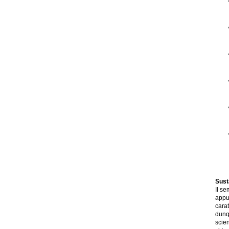
Sust
Il se
appu
cara
dunqu
scien