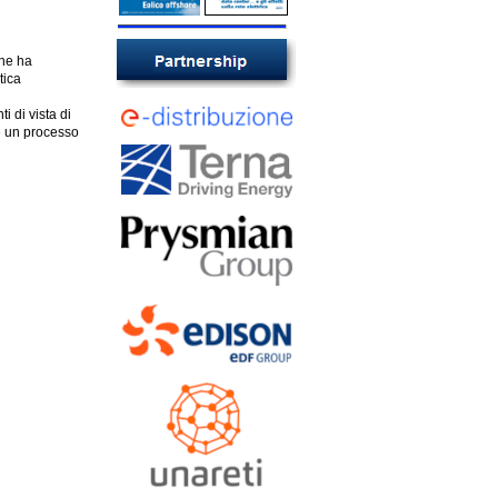
che ha
tica
 di vista di
re un processo