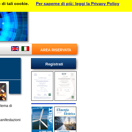
di tali cookie.
Per saperne di più: leggi la Privacy Policy
AREA RISERVATA
 tema di
manifestazioni