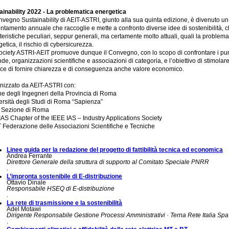
ainability 2022 - La problematica energetica
nvegno Sustainability di AEIT-ASTRI, giunto alla sua quinta edizione, è divenuto un
ntamento annuale che raccoglie e mette a confronto diverse idee di sostenibilità, 
teristiche peculiari, seppur generali, ma certamente molto attuali, quali la problema
etica, il rischio di cybersicurezza.
ociety ASTRI-AEIT promuove dunque il Convegno, con lo scopo di confrontare i punti
de, organizzazioni scientifiche e associazioni di categoria, e l’obiettivo di stimola
ce di fornire chiarezza e di conseguenza anche valore economico.
nizzato da AEIT-ASTRI con:
ne degli Ingegneri della Provincia di Roma
ersità degli Studi di Roma “Sapienza”
 Sezione di Roma
 IAS Chapter of the IEEE IAS – Industry Applications Society
 Federazione delle Associazioni Scientifiche e Tecniche
Linee guida per la redazione del progetto di fattibilità tecnica ed economica
Andrea Ferrante
Direttore Generale della struttura di supporto al Comitato Speciale PNRR
.
L’impronta sostenibile di E-distribuzione
Ottavio Dinale
Responsabile HSEQ di E-distribuzione
.
La rete di trasmissione e la sostenibilità
Adel Motawi
Dirigente Responsabile Gestione Processi Amministrativi · Terna Rete Italia Spa
.