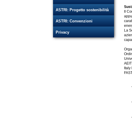
Sust
ASTRI: Progetto sostenibilità
Il Co
appu
ASTRI: Convenzioni
carat
energ
La S
Privacy
azien
capa
Orga
Ordi
Univ
AEIT
Italy
FAST