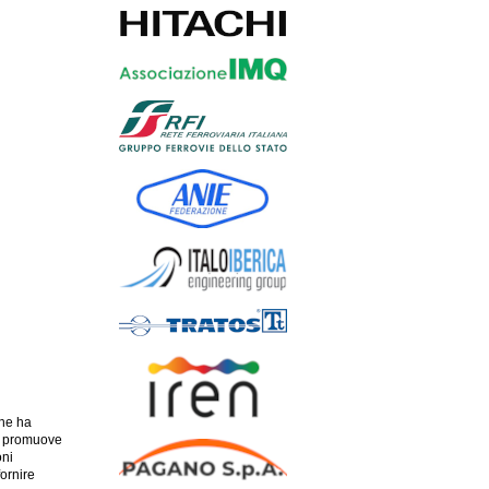
che ha
RI promuove
oni
fornire