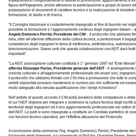
impegneranno congiuntamente in attività di promozione, aggiornamento e fo
figura dell'Ingegnere, anche attraverso la partecipazione a gruppi di lavoro ed
preparazione di documenti di carattere tecnico e la realizzazione di iniziative c
formazione, di studio e di ricerca.
“Il Consiglio Nazionale è costantemente impegnato al fine di favorire nel mig
possibile la formazione e l’aggiornamento continuo degli ingegneri italiani –
Angelo Domenico Perrini, Presidente del CNI
-. Il protocollo che abbiamo f
mira, oltre all’ulteriore diffusione della cultura tecnica, a perfezionare il bagagl
competenze degli ingegneri in tema di elettronica, elettrotecnica, automazione
telecomunicazioni. Siamo certi che questa collaborazione con AEIT darà frutti
importanti”.
“La AEIT, associazione culturale costituita il 1° gennaio 1897 ed "Ente Morale
afferma Giuseppe Parise, Presidente generale dell’AEIT
- è analogamente 
crescita culturale e all'aggiornamento professionale dei propri soci, ingegneri, 
Il protocollo che abbiamo firmato con CNI mira a promuovere che tutte le co
ambiti sopracitati possano mantenersi in numero più che sufficiente ed essere
modo adeguato alla elevata qualificazione che i tempi richiedono”.
Nell’ambito di questo accordo il CNI potrà avvalersi delle competenze e delle
di cui l'AEIT dispone per integrare e sostenere la cultura tecnica degli iscritti a
territoriali degli Ingegneri ed il loro aggiornamento professionale nei settori d
dell'AEIT. Le parti si sono impegnate a costituire un Comitato paritetico di co
con funzioni tecnico-operative, per l'effettiva attuazione del Protocollo.
A conclusione della cerimonia l'Ing. Angelo Domenico Perrini, Presidente del
Nazionale degli Ingegneri, ha consegnato al Prof.Ing. Giuseppe Parise, Pres