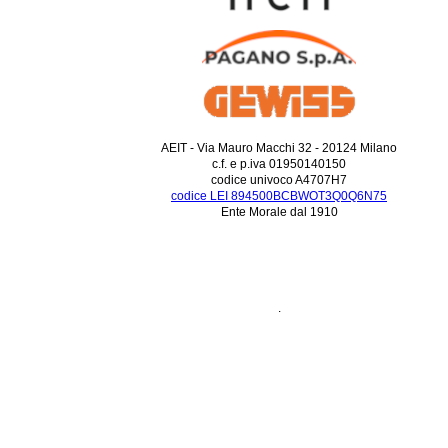
AEIT - Via Mauro Macchi 32 - 20124 Milano
c.f. e p.iva 01950140150
codice univoco A4707H7
codice LEI 894500BCBWOT3Q0Q6N75
Ente Morale dal 1910
.