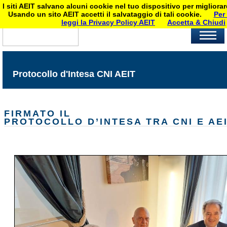
I siti AEIT salvano alcuni cookie nel tuo dispositivo per migliora
Usando un sito AEIT accetti il salvataggio di tali cookie.
Per
leggi la Privacy Policy AEIT
Accetta & Chiudi
Protocollo d'Intesa CNI AEIT
FIRMATO IL
PROTOCOLLO D’INTESA TRA CNI E AE