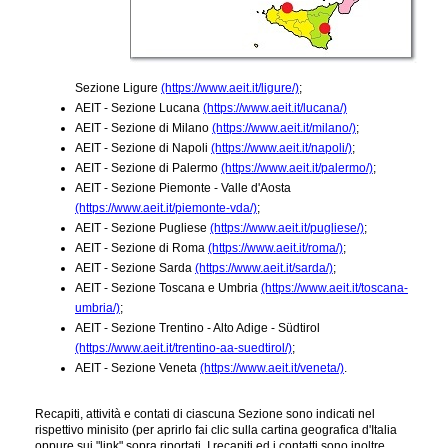
Sezione Ligure
(https://www.aeit.it/ligure/)
;
AEIT - Sezione Lucana
(https://www.aeit.it/lucana/)
AEIT - Sezione di Milano
(https://www.aeit.it/milano/)
;
AEIT - Sezione di Napoli
(https://www.aeit.it/napoli/)
;
AEIT - Sezione di Palermo
(https://www.aeit.it/palermo/)
;
AEIT - Sezione Piemonte - Valle d'Aosta
(https://www.aeit.it/piemonte-vda/)
;
AEIT - Sezione Pugliese
(https://www.aeit.it/pugliese/)
;
AEIT - Sezione di Roma
(https://www.aeit.it/roma/)
;
AEIT - Sezione Sarda
(https://www.aeit.it/sarda/)
;
AEIT - Sezione Toscana e Umbria
(https://www.aeit.it/toscana-
umbria/)
;
AEIT - Sezione Trentino - Alto Adige - Südtirol
(https://www.aeit.it/trentino-aa-suedtirol/)
;
AEIT - Sezione Veneta
(https://www.aeit.it/veneta/)
.
Recapiti, attività e contati di ciascuna Sezione sono indicati nel
rispettivo minisito (per aprirlo fai clic sulla cartina geografica d'Italia
oppure sui "link" sopra riportati. I recapiti ed i contatti sono inoltre