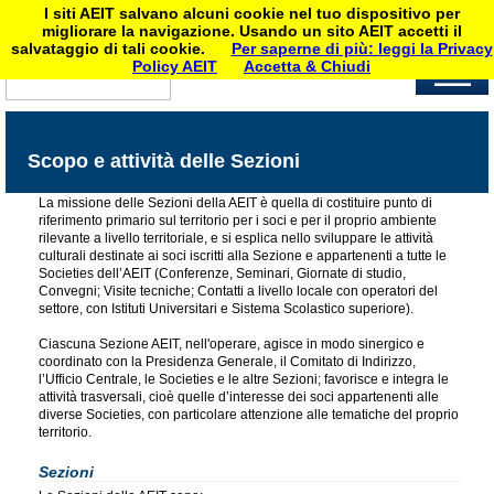
I siti AEIT salvano alcuni cookie nel tuo dispositivo per
migliorare la navigazione. Usando un sito AEIT accetti il
salvataggio di tali cookie.
Per saperne di più: leggi la Privacy
Policy AEIT
Accetta & Chiudi
Scopo e attività delle Sezioni
La missione delle Sezioni della AEIT è quella di costituire punto di
riferimento primario sul territorio per i soci e per il proprio ambiente
rilevante a livello territoriale, e si esplica nello sviluppare le attività
culturali destinate ai soci iscritti alla Sezione e appartenenti a tutte le
Societies dell’AEIT (Conferenze, Seminari, Giornate di studio,
Convegni; Visite tecniche; Contatti a livello locale con operatori del
settore, con Istituti Universitari e Sistema Scolastico superiore).
Ciascuna Sezione AEIT, nell'operare, agisce in modo sinergico e
coordinato con la Presidenza Generale, il Comitato di Indirizzo,
l’Ufficio Centrale, le Societies e le altre Sezioni; favorisce e integra le
attività trasversali, cioè quelle d’interesse dei soci appartenenti alle
diverse Societies, con particolare attenzione alle tematiche del proprio
territorio.
Sezioni