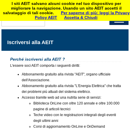
I siti AEIT salvano alcuni cookie nel tuo dispositivo per
migliorare la navigazione. Usando un sito AEIT accetti il
salvataggio di tali cookie.
Per saperne di più: leggi la Privacy
Policy AEIT
Accetta & Chiudi
Iscriversi alla AEIT
Perché iscriversi alla AEIT ?
L'essere soci AEIT comporta i seguenti diritti:
Abbonamento gratuito alla rivista "AEIT", organo ufficiale
dell'Associazione.
Abbonamento gratuito alla rivista "L'Energia Elettrica" che tratta
dei problemi più attuali del sistema elettrico.
Accesso tramite web ad una nutrita serie di servizi:
Biblioteca OnLine con oltre 120 annate e oltre 100.000
pagine di articoli tecnici
Teche video con le registrazioni integrali degli eventi
degli ultimi anni
Corsi di aggiornamento OnLine e OnDemand