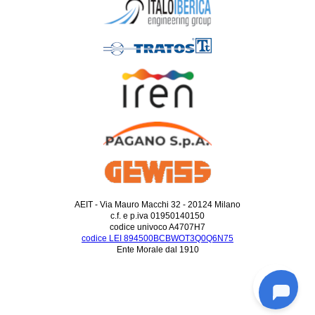
AEIT - Via Mauro Macchi 32 - 20124 Milano
c.f. e p.iva 01950140150
codice univoco A4707H7
codice LEI 894500BCBWOT3Q0Q6N75
Ente Morale dal 1910