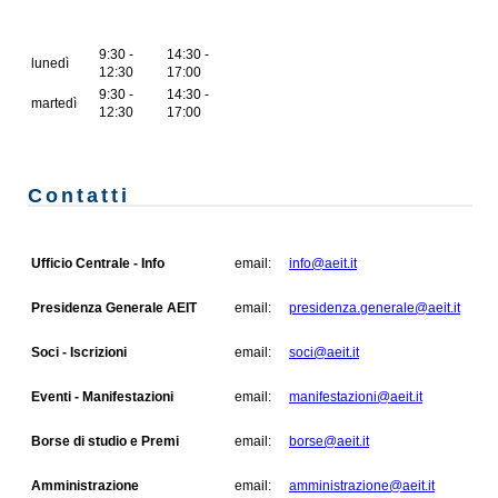
9:30 -
14:30 -
lunedì
12:30
17:00
9:30 -
14:30 -
martedì
12:30
17:00
Contatti
Ufficio Centrale - Info
email:
info@aeit.it
Presidenza Generale AEIT
email:
presidenza.generale@aeit.it
Soci - Iscrizioni
email:
soci@aeit.it
Eventi - Manifestazioni
email:
manifestazioni@aeit.it
Borse di studio e Premi
email:
borse@aeit.it
Amministrazione
email:
amministrazione@aeit.it