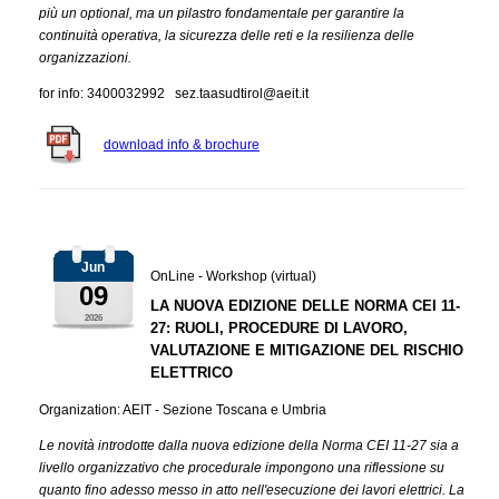
più un optional, ma un pilastro fondamentale per garantire la
continuità operativa, la sicurezza delle reti e la resilienza delle
organizzazioni.
for info: 3400032992 sez.taasudtirol@aeit.it
download info & brochure
Jun
OnLine - Workshop (virtual)
09
LA NUOVA EDIZIONE DELLE NORMA CEI 11-
2026
27: RUOLI, PROCEDURE DI LAVORO,
VALUTAZIONE E MITIGAZIONE DEL RISCHIO
ELETTRICO
Organization: AEIT - Sezione Toscana e Umbria
Le novità introdotte dalla nuova edizione della Norma CEI 11-27 sia a
livello organizzativo che procedurale impongono una riflessione su
quanto fino adesso messo in atto nell'esecuzione dei lavori elettrici. La