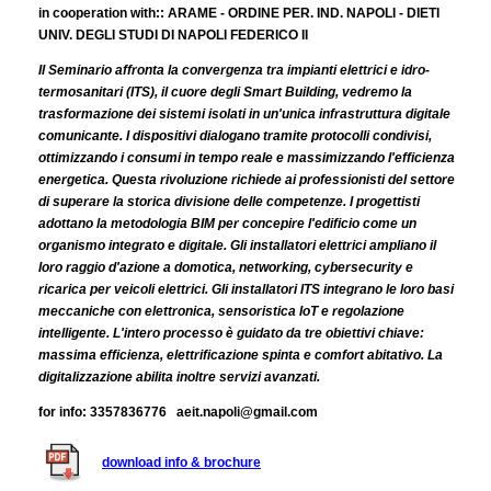
in cooperation with:: ARAME - ORDINE PER. IND. NAPOLI - DIETI
UNIV. DEGLI STUDI DI NAPOLI FEDERICO II
Il Seminario affronta la convergenza tra impianti elettrici e idro-
termosanitari (ITS), il cuore degli Smart Building, vedremo la
trasformazione dei sistemi isolati in un'unica infrastruttura digitale
comunicante. I dispositivi dialogano tramite protocolli condivisi,
ottimizzando i consumi in tempo reale e massimizzando l'efficienza
energetica. Questa rivoluzione richiede ai professionisti del settore
di superare la storica divisione delle competenze. I progettisti
adottano la metodologia BIM per concepire l'edificio come un
organismo integrato e digitale. Gli installatori elettrici ampliano il
loro raggio d'azione a domotica, networking, cybersecurity e
ricarica per veicoli elettrici. Gli installatori ITS integrano le loro basi
meccaniche con elettronica, sensoristica IoT e regolazione
intelligente. L'intero processo è guidato da tre obiettivi chiave:
massima efficienza, elettrificazione spinta e comfort abitativo. La
digitalizzazione abilita inoltre servizi avanzati.
for info: 3357836776 aeit.napoli@gmail.com
download info & brochure