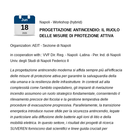
Jun
Napoli - Workshop (hybrid)
18
PROGETTAZIONE ANTINCENDIO: IL RUOLO
2026
DELLE MISURE DI PROTEZIONE ATTIVA
Organization: AEIT - Sezione di Napoli
in cooperation with:: VVF Dir. Reg. - Napoli -Latina - Per. Ind. di Napoli
Univ. degli Studi di Napoli Federico II
La progettazione antincendio moderna si affida sempre più all'efficacia
delle misure di protezione attiva per garantire la salvaguardia della
vita umana e la resilienza delle infrastrutture. In contesti ad alta
complessità come l'ambito ospedaliero, gli impianti di rivelazione
incendio assumono un ruolo strategico fondamentale, consentendo il
rilevamento precoce dei focolai e la gestione tempestiva delle
procedure di evacuazione progressiva. Parallelamente, la transizione
energetica introduce nuove sfide per la sicurezza antincendio, legate
in particolare alla diffusione delle batterie agli ioni di litio e della
mobilità elettrica. In questo settore, i risultati dei progetti di ricerca
SUVEREN forniscono dati scientifici e linee guida cruciali per